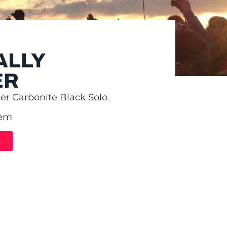
ALLY
ER
der Carbonite Black Solo
tem
n