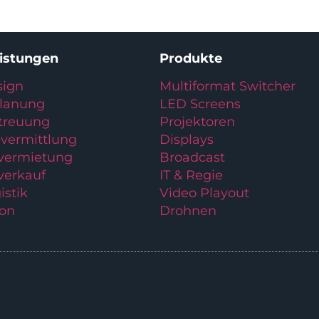
eistungen
Produkte
ign
Multiformat Switcher
planung
LED Screens
treuung
Projektoren
vermittlung
Displays
lvermietung
Broadcast
verkauf
IT & Regie
istik
Video Playout
ion
Drohnen