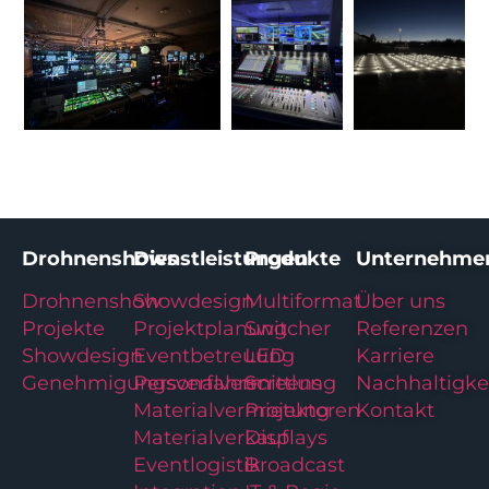
Drohnenshows
Dienstleistungen
Produkte
Unternehme
Drohnenshow
Showdesign
Multiformat
Über uns
Projekte
Projektplanung
Switcher
Referenzen
Showdesign
Eventbetreuung
LED
Karriere
Genehmigungsverfahren
Personalvermittlung
Screens
Nachhaltigke
Materialvermietung
Projektoren
Kontakt
Materialverkauf
Displays
Eventlogistik
Broadcast