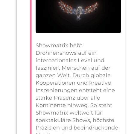
Showmatrix hebt
Drohnenshows auf ein
internationales Level und
fasziniert Menschen auf der
ganzen Welt. Durch globale
Kooperationen und kreative
Inszenierungen entsteht eine
starke Präsenz über alle
Kontinente hinweg. So steht
Showmatrix weltweit für
spektakuläre Shows, höchste
Präzision und beeindruckende