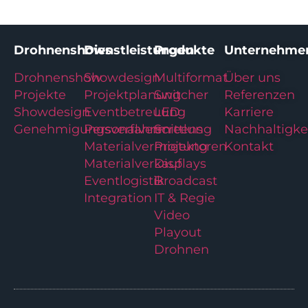
Drohnenshows
Dienstleistungen
Produkte
Unternehme
Drohnenshow
Showdesign
Multiformat
Über uns
Projekte
Projektplanung
Switcher
Referenzen
Showdesign
Eventbetreuung
LED
Karriere
Genehmigungsverfahren
Personalvermittlung
Screens
Nachhaltigke
Materialvermietung
Projektoren
Kontakt
Materialverkauf
Displays
Eventlogistik
Broadcast
Integration
IT & Regie
Video
Playout
Drohnen