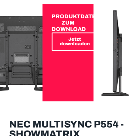
PRODUKTDATEN
ZUM
DOWNLOAD
Jetzt
downloaden
NEC MULTISYNC P554 -
SHOWMATRIX