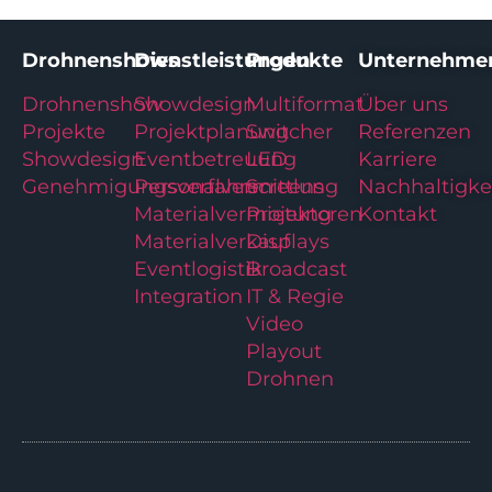
Drohnenshows
Dienstleistungen
Produkte
Unternehme
Drohnenshow
Showdesign
Multiformat
Über uns
Projekte
Projektplanung
Switcher
Referenzen
Showdesign
Eventbetreuung
LED
Karriere
Genehmigungsverfahren
Personalvermittlung
Screens
Nachhaltigke
Materialvermietung
Projektoren
Kontakt
Materialverkauf
Displays
Eventlogistik
Broadcast
Integration
IT & Regie
Video
Playout
Drohnen