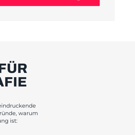
FÜR
FIE
eeindruckende
 Gründe, warum
ng ist: