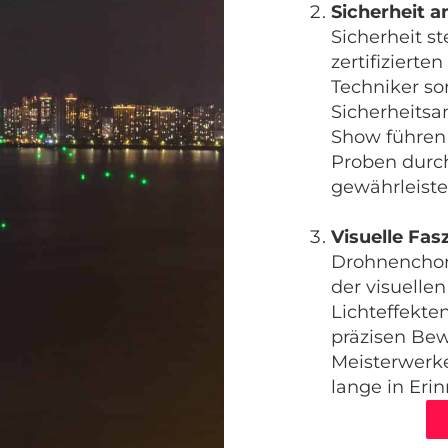
Sicherheit an
Sicherheit st
zertifiziert
Techniker sor
Sicherheitsa
Show führen 
Proben durch
gewährleiste
Visuelle Fas
Drohnenchor
der visuelle
Lichteffekt
präzisen Bew
Meisterwerke
lange in Eri