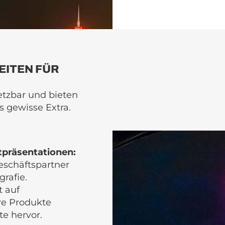
EITEN FÜR
etzbar und bieten
s gewisse Extra.
präsentationen:
eschäftspartner
rafie.
t auf
re Produkte
e hervor.