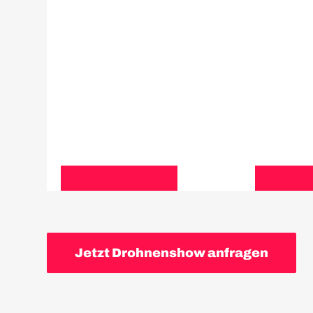
100-200
200
DROHNEN
DRO
Jetzt Drohnenshow anfragen