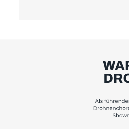
WA
DR
Als führende
Drohnenchoreo
Showma