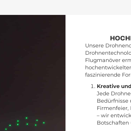
HOCH
Unsere Drohnench
Drohnentechnolog
Flugmanöver ermög
hochentwickelte
faszinierende Fo
Kreative und
Jede Drohnen
Bedürfnisse
Firmenfeier,
– wir entwick
Botschaften 