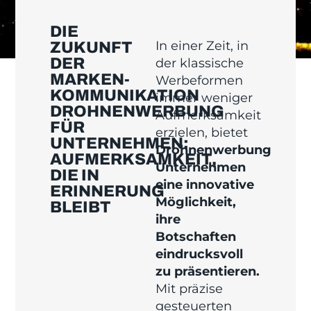
DIE
In einer Zeit, in
ZUKUNFT
DER
der klassische
MARKEN­
Werbeformen
KOMMUNIKATION
immer weniger
DROHNENWERBUNG
Aufmerksamkeit
FÜR
erzielen, bietet
UNTERNEHMEN:
Drohnenwerbung
AUFMERKSAMKEIT,
Unternehmen
DIE IN
eine innovative
ERINNERUNG
Möglichkeit,
BLEIBT
ihre
Botschaften
eindrucksvoll
zu präsentieren.
Mit präzise
gesteuerten