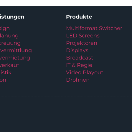
eistungen
Produkte
ign
Multiformat Switcher
planung
LED Screens
treuung
Projektoren
vermittlung
Displays
lvermietung
Broadcast
verkauf
IT & Regie
istik
Video Playout
ion
Drohnen