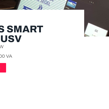
S SMART
 USV
0W
500 VA
n