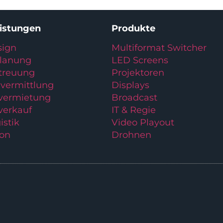
eistungen
Produkte
ign
Multiformat Switcher
planung
LED Screens
treuung
Projektoren
vermittlung
Displays
lvermietung
Broadcast
verkauf
IT & Regie
istik
Video Playout
ion
Drohnen