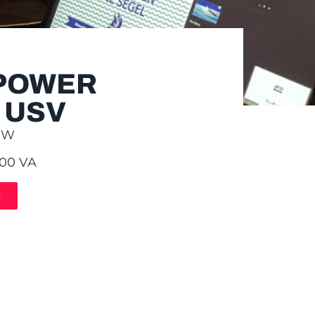
POWER
 USV
0 W
000 VA
n