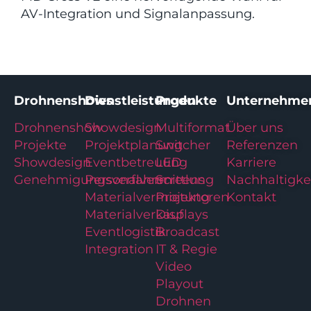
AV-Integration und Signalanpassung.
Drohnenshows
Dienstleistungen
Produkte
Unternehme
Drohnenshow
Showdesign
Multiformat
Über uns
Projekte
Projektplanung
Switcher
Referenzen
Showdesign
Eventbetreuung
LED
Karriere
Genehmigungsverfahren
Personalvermittlung
Screens
Nachhaltigke
Materialvermietung
Projektoren
Kontakt
Materialverkauf
Displays
Eventlogistik
Broadcast
Integration
IT & Regie
Video
Playout
Drohnen