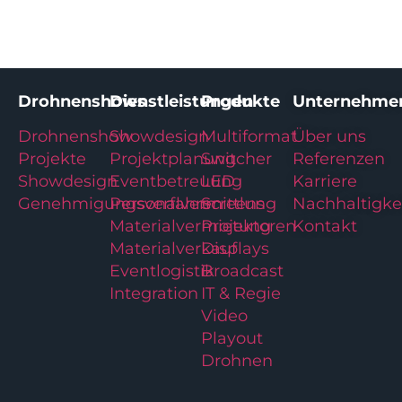
Drohnenshows
Dienstleistungen
Produkte
Unternehme
Drohnenshow
Showdesign
Multiformat
Über uns
Projekte
Projektplanung
Switcher
Referenzen
Showdesign
Eventbetreuung
LED
Karriere
Genehmigungsverfahren
Personalvermittlung
Screens
Nachhaltigke
Materialvermietung
Projektoren
Kontakt
Materialverkauf
Displays
Eventlogistik
Broadcast
Integration
IT & Regie
Video
Playout
Drohnen