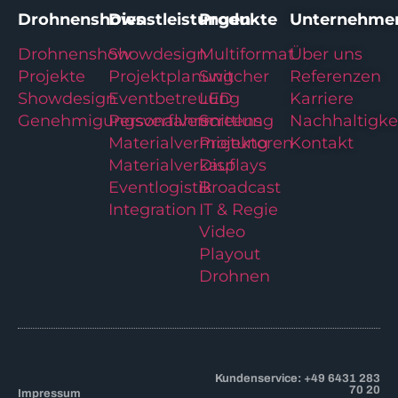
Drohnenshows
Dienstleistungen
Produkte
Unternehme
Drohnenshow
Showdesign
Multiformat
Über uns
Projekte
Projektplanung
Switcher
Referenzen
Showdesign
Eventbetreuung
LED
Karriere
Genehmigungsverfahren
Personalvermittlung
Screens
Nachhaltigke
Materialvermietung
Projektoren
Kontakt
Materialverkauf
Displays
Eventlogistik
Broadcast
Integration
IT & Regie
Video
Playout
Drohnen
Kundenservice: +49 6431 283
70 20
Impressum