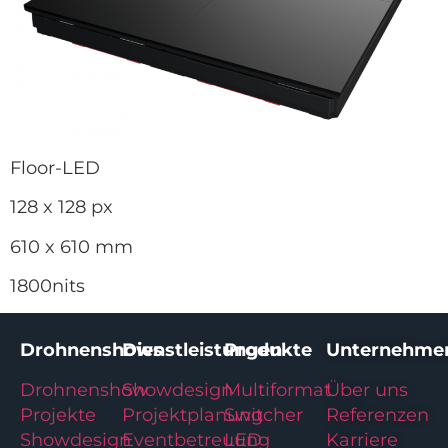
Floor-LED
128 x 128 px
610 x 610 mm
1800nits
Drohnenshows
Dienstleistungen
Produkte
Unternehme
Drohnenshow
Showdesign
Multiformat
Über uns
Projekte
Projektplanung
Switcher
Referenzen
Showdesign
Eventbetreuung
LED
Karriere