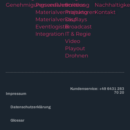
Genehmigungsverfahren
Personalvermittlung
Screens
Nachhaltigke
Materialvermietung
Projektoren
Kontakt
Materialverkauf
Displays
Eventlogistik
Broadcast
Integration
IT & Regie
Video
Playout
Drohnen
Kundenservice: +49 6431 283
70 20
Impressum
Datenschutzerklärung
Glossar