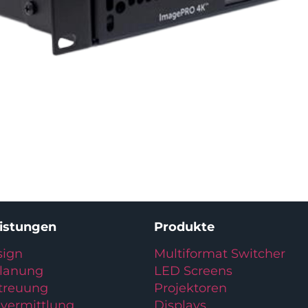
eistungen
Produkte
ign
Multiformat Switcher
planung
LED Screens
treuung
Projektoren
vermittlung
Displays