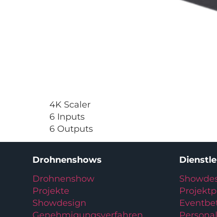
4K Scaler
6 Inputs
6 Outputs
Drohnenshows
Dienstl
Drohnenshow
Showdes
Projekte
Projekt
Showdesign
Eventbe
Genehmigungsverfahren
Personal