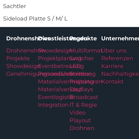
Sachtler
Sideload Platte S / M/ L
Drohnenshows
Dienstleistungen
Produkte
Unternehme
Drohnenshow
Showdesign
Multiformat
Über uns
Projekte
Projektplanung
Switcher
Referenzen
Showdesign
Eventbetreuung
LED
Karriere
Genehmigungsverfahren
Personalvermittlung
Screens
Nachhaltigke
Materialvermietung
Projektoren
Kontakt
Materialverkauf
Displays
Eventlogistik
Broadcast
Integration
IT & Regie
Video
Playout
Drohnen