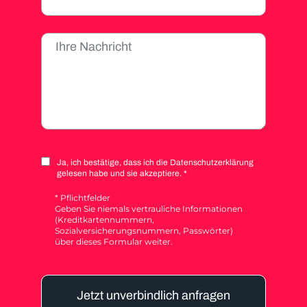
Ja, ich bestätige, dass ich die Datenschutzerklärung
gelesen habe und sie akzeptiere. *
* Pflichtfelder
Geben Sie niemals vertrauliche Informationen
(Kreditkartennummern,
Sozialversicherungsnummern, Passwörter)
über dieses Formular weiter.
Jetzt unverbindlich anfragen