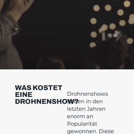
WAS KOSTET
Drohnenshows
EINE
DROHNENSHOW?
haben in den
letzten Jahren
enorm an
Popularität
gewonnen. Diese