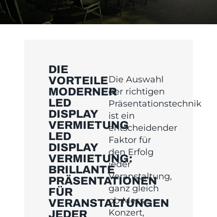
DIE
Die Auswahl
VORTEILE
MODERNER
der richtigen
LED
Präsentationstechnik
DISPLAY
ist ein
VERMIETUNG
entscheidender
LED
Faktor für
DISPLAY
den Erfolg
VERMIETUNG:
jeder
BRILLANTE
Veranstaltung,
PRÄSENTATIONEN
ganz gleich
FÜR
ob Messe,
VERANSTALTUNGEN
Konzert,
JEDER