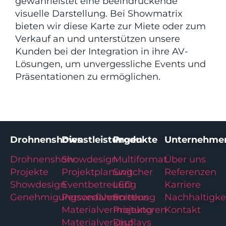
gewährleistet eine beeindruckende
visuelle Darstellung. Bei Showmatrix
bieten wir diese Karte zur Miete oder zum
Verkauf an und unterstützen unsere
Kunden bei der Integration in ihre AV-
Lösungen, um unvergessliche Events und
Präsentationen zu ermöglichen.
Drohnenshows
Dienstleistungen
Produkte
Unternehme
Drohnenshow
Showdesign
Multiformat
Über uns
Projekte
Projektplanung
Switcher
Referenzen
Showdesign
Eventbetreuung
LED
Karriere
Genehmigungsverfahren
Personalvermittlung
Screens
Nachhaltigke
Materialvermietung
Projektoren
Kontakt
Materialverkauf
Displays