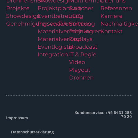
Drohnenshow
Showdesign
Multiformat
Über uns
Projekte
Projektplanung
Switcher
Referenzen
Showdesign
Eventbetreuung
LED
Karriere
Genehmigungsverfahren
Personalvermittlung
Screens
Nachhaltigke
Materialvermietung
Projektoren
Kontakt
Materialverkauf
Displays
Eventlogistik
Broadcast
Integration
IT & Regie
Video
Playout
Drohnen
Kundenservice: +49 6431 283
70 20
Impressum
Datenschutzerklärung