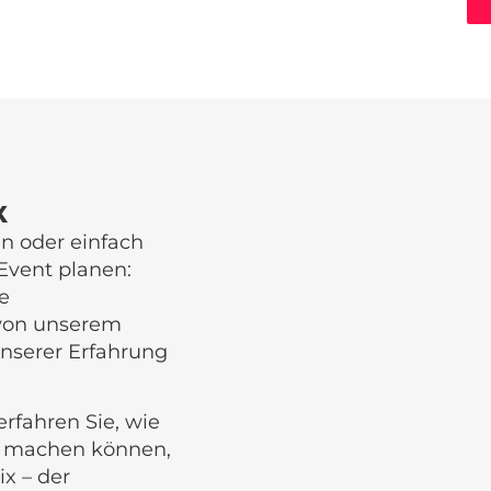
X
n oder einfach
Event planen:
re
 von unserem
 unserer Erfahrung
rfahren Sie, wie
ht machen können,
ix – der