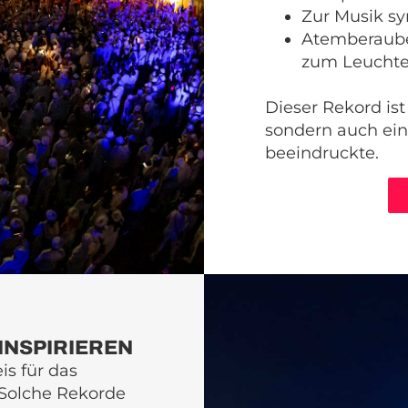
Zur Musik sy
Atemberaube
zum Leuchte
Dieser Rekord ist
sondern auch ein
beeindruckte.
INSPIRIEREN
s für das
 Solche Rekorde