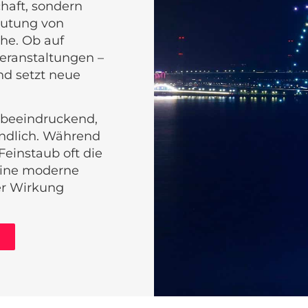
haft, sondern
eutung von
he. Ob auf
Veranstaltungen –
nd setzt neue
l beeindruckend,
ndlich. Während
Feinstaub oft die
eine moderne
er Wirkung