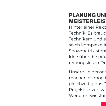
PLANUNG UN
MEISTERLEI
Hinter einer Rek
Technik. Es brau
Technikern und 
solch komplexe In
Showmatrix steht
Idee über die pr
reibungslosen D
Unsere Leidensch
machen es möglic
gleichzeitig das
Projekt setzen wi
Weiterentwicklun