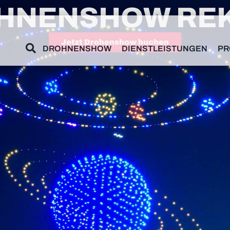
HNENSHOW RE
Jetzt Drohenshow buchen
DROHNENSHOW
DIENSTLEISTUNGEN
PR