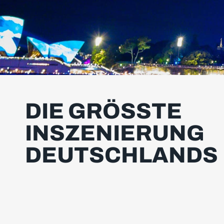
DIE GRÖSSTE I
NSZEN­IERUNG D
EUTSCH­LANDS