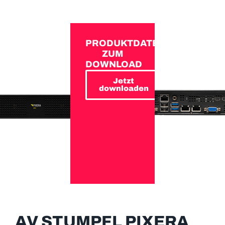
PRODUKTDATEN
ZUM
DOWNLOAD
Jetzt
downloaden
AV STUMPFL PIXERA