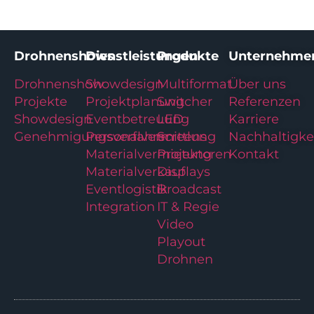
Drohnenshows
Dienstleistungen
Produkte
Unternehme
Drohnenshow
Showdesign
Multiformat
Über uns
Projekte
Projektplanung
Switcher
Referenzen
Showdesign
Eventbetreuung
LED
Karriere
Genehmigungsverfahren
Personalvermittlung
Screens
Nachhaltigke
Materialvermietung
Projektoren
Kontakt
Materialverkauf
Displays
Eventlogistik
Broadcast
Integration
IT & Regie
Video
Playout
Drohnen