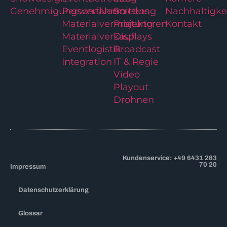
Genehmigungsverfahren
Personalvermittlung
Screens
Nachhaltigke
Materialvermietung
Projektoren
Kontakt
Materialverkauf
Displays
Eventlogistik
Broadcast
Integration
IT & Regie
Video
Playout
Drohnen
Kundenservice: +49 6431 283
70 20
Impressum
Datenschutzerklärung
Glossar