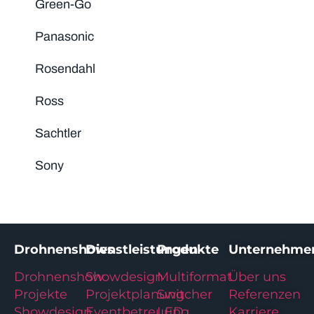
Green-Go
Panasonic
Rosendahl
Ross
Sachtler
Sony
Drohnenshows
Dienstleistungen
Produkte
Unternehme
Drohnenshow
Showdesign
Multiformat
Über uns
Projekte
Projektplanung
Switcher
Referenzen
Showdesign
Eventbetreuung
LED
Karriere