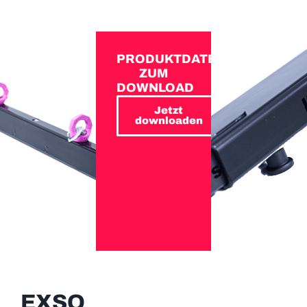
PRODUKTDATEN
ZUM
DOWNLOAD
Jetzt
downloaden
EXSO