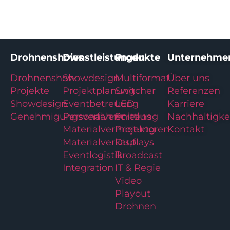
Drohnenshows
Dienstleistungen
Produkte
Unternehme
Drohnenshow
Showdesign
Multiformat
Über uns
Projekte
Projektplanung
Switcher
Referenzen
Showdesign
Eventbetreuung
LED
Karriere
Genehmigungsverfahren
Personalvermittlung
Screens
Nachhaltigke
Materialvermietung
Projektoren
Kontakt
Materialverkauf
Displays
Eventlogistik
Broadcast
Integration
IT & Regie
Video
Playout
Drohnen