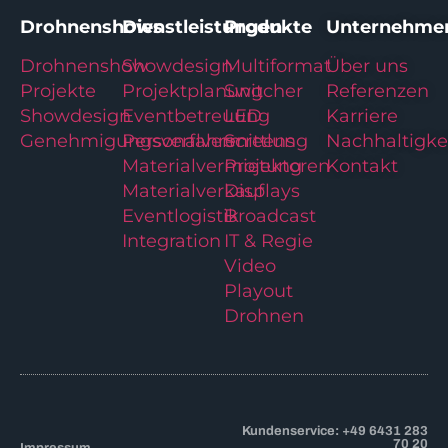
Drohnenshows
Dienstleistungen
Produkte
Unternehme
Drohnenshow
Showdesign
Multiformat
Über uns
Projekte
Projektplanung
Switcher
Referenzen
Showdesign
Eventbetreuung
LED
Karriere
Genehmigungsverfahren
Personalvermittlung
Screens
Nachhaltigke
Materialvermietung
Projektoren
Kontakt
Materialverkauf
Displays
Eventlogistik
Broadcast
Integration
IT & Regie
Video
Playout
Drohnen
Kundenservice: +49 6431 283
70 20
Impressum