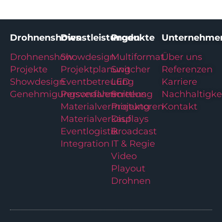
Drohnenshows
Dienstleistungen
Produkte
Unternehme
Drohnenshow
Showdesign
Multiformat
Über uns
Projekte
Projektplanung
Switcher
Referenzen
Showdesign
Eventbetreuung
LED
Karriere
Genehmigungsverfahren
Personalvermittlung
Screens
Nachhaltigke
Materialvermietung
Projektoren
Kontakt
Materialverkauf
Displays
Eventlogistik
Broadcast
Integration
IT & Regie
Video
Playout
Drohnen