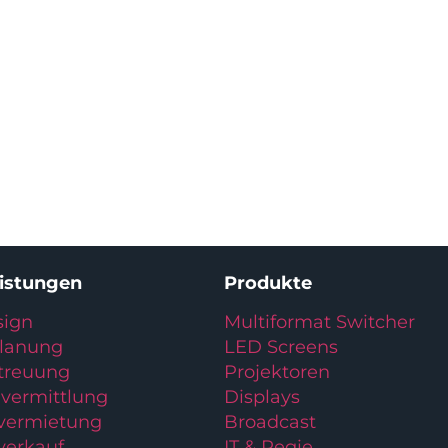
eistungen
Produkte
ign
Multiformat Switcher
planung
LED Screens
treuung
Projektoren
vermittlung
Displays
lvermietung
Broadcast
verkauf
IT & Regie