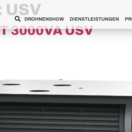
:
USV
DROHNENSHOW
DIENSTLEISTUNGEN
PR
T 3000VA USV