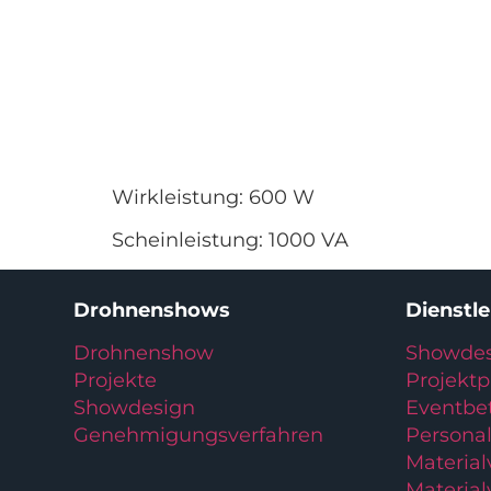
Wirkleistung: 600 W
Scheinleistung: 1000 VA
Drohnenshows
Dienstl
Drohnenshow
Showdes
Projekte
Projekt
Showdesign
Eventbe
Genehmigungsverfahren
Personal
Materia
Material