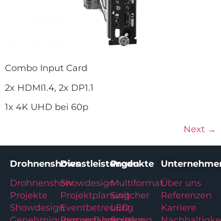
Combo Input Card
2x HDMI1.4, 2x DP1.1
1x 4K UHD bei 60p
Next
→
Drohnenshows
Dienstleistungen
Produkte
Unternehme
Drohnenshow
Showdesign
Multiformat
Über uns
Projekte
Projektplanung
Switcher
Referenzen
Showdesign
Eventbetreuung
LED
Karriere
Genehmigungsverfahren
Personalvermittlung
Screens
Nachhaltigke